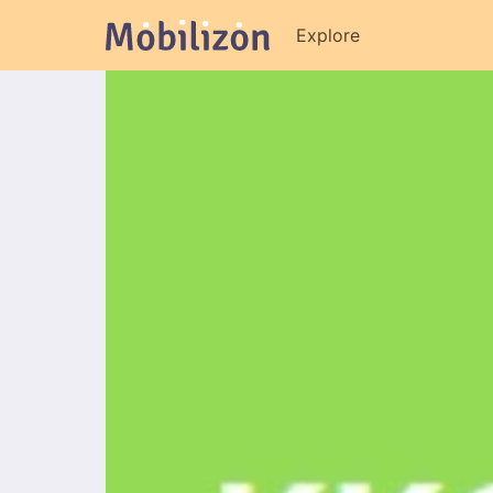
Navigated to | Mobilizon
Skip to main content
Explore