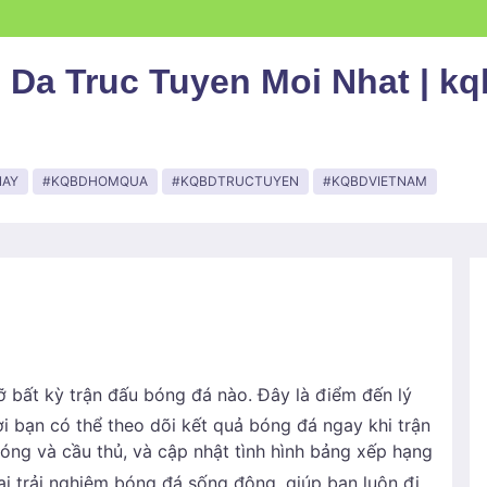
Da Truc Tuyen Moi Nhat | k
AY
KQBDHOMQUA
KQBDTRUCTUYEN
KQBDVIETNAM
ỡ bất kỳ trận đấu bóng đá nào. Đây là điểm đến lý
 bạn có thể theo dõi kết quả bóng đá ngay khi trận
 bóng và cầu thủ, và cập nhật tình hình bảng xếp hạng
i trải nghiệm bóng đá sống động, giúp bạn luôn đi