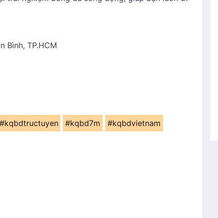
ân Bình, TP.HCM
#kqbdtructuyen
#kqbd7m
#kqbdvietnam