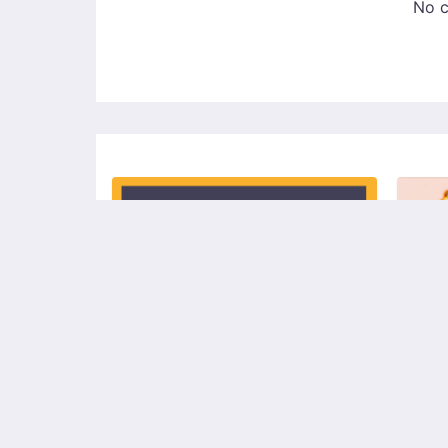
No 
25
17
AUG
SEP
Cách xử lý nếu bị đau tai sau
Inte
khi bơi
Rece
Medi
Heal
Zcasa
Al
ICR