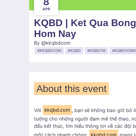
8
APR
KQBD | Ket Qua Bong 
Hom Nay
By
@kkqbdcom
KKQBDCOM
KQBD
KQBD7M
KQBDHOMN
About this event
Với
kkqbd.com
, bạn sẽ không bao giờ bỏ l
tưởng cho những người đam mê thể thao, nơi
đấu kết thúc, tìm hiểu thông tin về các đội
một cách nhanh chóng.
kkqbd.com
mang lạ