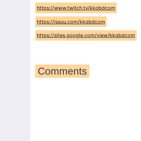
https://www.twitch.tv/kkqbdcom
https://issuu.com/kkqbdcom
https://sites.google.com/view/kkqbdcom
Comments