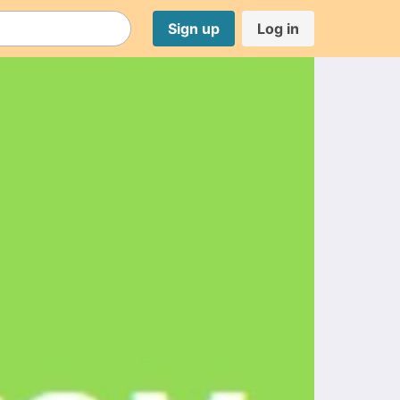
Sign up
Log in