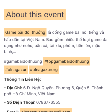
About this event
Game bài đổi thưởng
là cổng game bài nổi tiếng và
hấp dẫn tại Việt Nam. Bao gồm nhiều thể loại game đa
dạng như nohu, bắn cá, tài xỉu, phỏm, tiến lên, mậu
binh,...
#gamebaidoithuong
#topgamebaidoithuong
#olnagazur
#olnagazurorg
Thông Tin Liên Hệ:
- Địa Chỉ:
6 Đ. Ngô Quyền, Phường 6, Quận 5, Thành
phố Hồ Chí Minh, Việt Nam
- Số Điện Thoại
: 0786776555