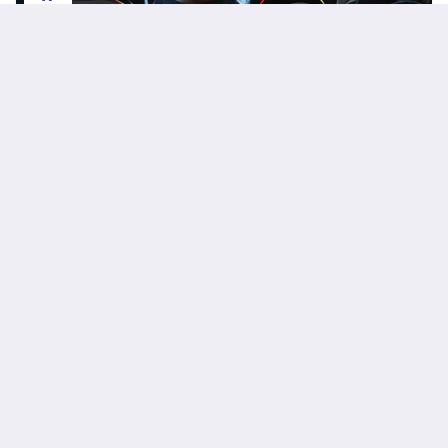
SEP
International Conference on Recent
Advances in Medical, Medicine and Health
Sciences ( ICRAMMHS )
All International Conference
28
SEP
Bị ngứa khi bơi về - Nguyên nhân và cách xử