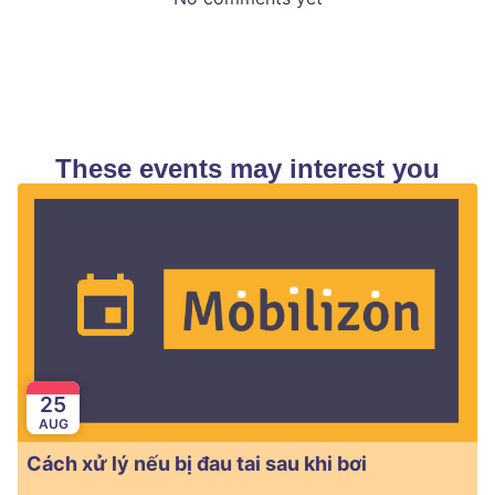
These events may interest you
25
AUG
Cách xử lý nếu bị đau tai sau khi bơi