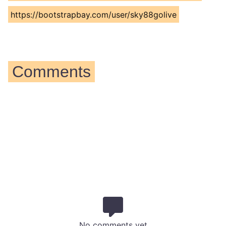
https://bootstrapbay.com/user/sky88golive
Comments
No comments yet