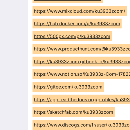
https://www.mixcloud.com/ku3933zcom/
https://hub.docker.com/u/ku3933zcom
https://500px.com/p/ku3933zcom
https://www.producthunt.com/@ku3933zc
https://ku3933zcom.gitbook.io/ku3933zc
https://www.notion.so/Ku3933z-Com-178
https://gitee.com/ku3933zcom
https://app.readthedocs.org/profiles/ku3
https://sketchfab.com/ku3933zcom
https://www.discogs.com/fr/user/ku3933z