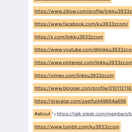
https://www.zillow.com/profile/linkku393
https://www.facebook.com/ku3933zcom/
https://x.com/linkku3933zcom
https://www.youtube.com/@linkku3933zc
https://www.pinterest.com/linkku3933zcom
https://vimeo.com/linkku3933zcom
https://www.blogger.com/profile/0101121
https://gravatar.com/zestful449664a696
#about
">
https://talk.plesk.com/member
https://www.tumblr.com/ku3933zcom